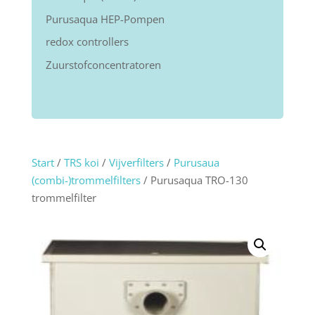
Purusaqua HEP-Pompen
redox controllers
Zuurstofconcentratoren
Start
/
TRS koi
/
Vijverfilters
/
Purusaua
(combi-)trommelfilters
/ Purusaqua TRO-130
trommelfilter