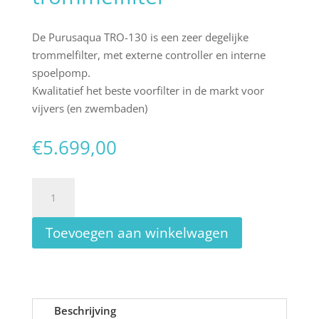
De Purusaqua TRO-130 is een zeer degelijke
trommelfilter, met externe controller en interne
spoelpomp.
Kwalitatief het beste voorfilter in de markt voor
vijvers (en zwembaden)
€
5.699,00
Purusaqua
TRO-
130
Toevoegen aan winkelwagen
trommelfilter
aantal
Beschrijving