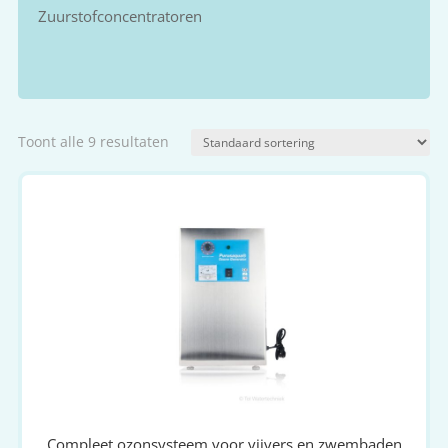
Zuurstofconcentratoren
Toont alle 9 resultaten
Compleet ozonsysteem voor vijvers en zwembaden