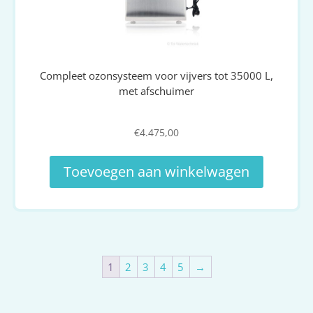
Compleet ozonsysteem voor vijvers tot 35000 L,
met afschuimer
€
4.475,00
Toevoegen aan winkelwagen
1
2
3
4
5
→