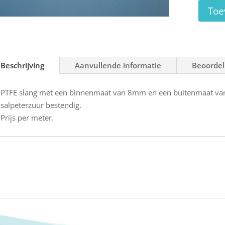
8
Toe
mm
aantal
Beschrijving
Aanvullende informatie
Beoordel
PTFE slang met een binnenmaat van 8mm en een buitenmaat van
salpeterzuur bestendig.
Prijs per meter.