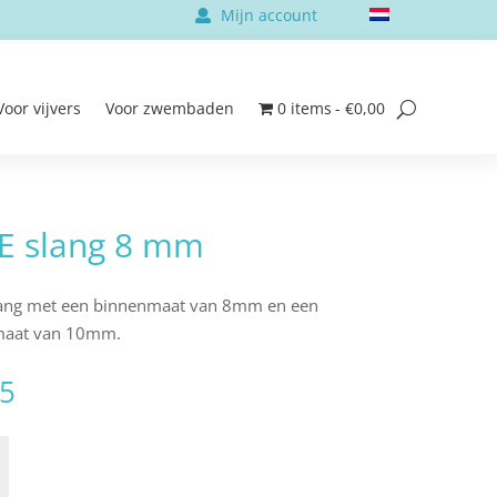
Mijn account
Voor vijvers
Voor zwembaden
0 items
€0,00
E slang 8 mm
lang met een binnenmaat van 8mm en een
maat van 10mm.
95