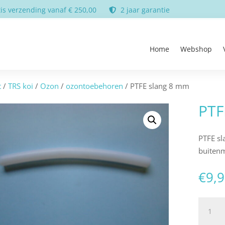
is verzending vanaf € 250,00
2 jaar garantie
Home
Webshop
t
/
TRS koi
/
Ozon
/
ozontoebehoren
/ PTFE slang 8 mm
PTF
PTFE s
buiten
€
9,
PTFE
slang