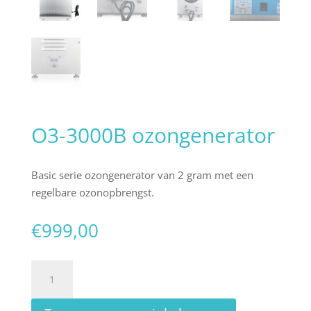
O3-3000B ozongenerator
Basic serie ozongenerator van 2 gram met een
regelbare ozonopbrengst.
€
999,00
O3-
3000B
ozongenerator