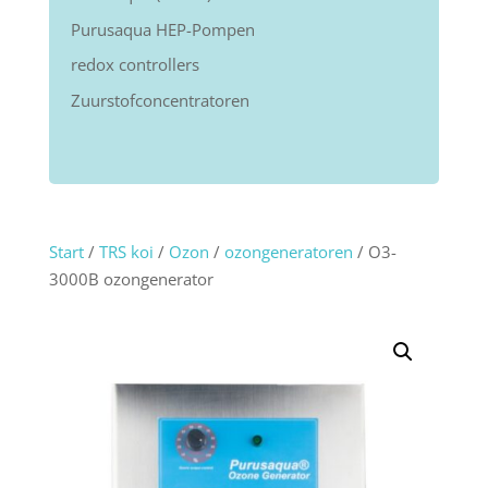
Purusaqua HEP-Pompen
redox controllers
Zuurstofconcentratoren
Start
/
TRS koi
/
Ozon
/
ozongeneratoren
/ O3-
3000B ozongenerator