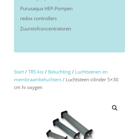
Purusaqua HEP-Pompen
redox controllers
Zuurstofconcentratoren
Start
/
TRS koi
/
Beluchting
/
Luchtstenen en
membraambeluchters
/ Luchtsteen cilinder 5×30
cm hi oxygen