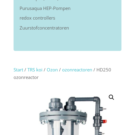
Purusaqua HEP-Pompen
redox controllers
Zuurstofconcentratoren
Start
/
TRS koi
/
Ozon
/
ozonreactoren
/ HD250
ozonreactor