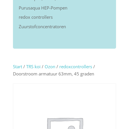
Purusaqua HEP-Pompen
redox controllers
Zuurstofconcentratoren
Start
/
TRS koi
/
Ozon
/
redoxcontrollers
/
Doorstroom armatuur 63mm, 45 graden