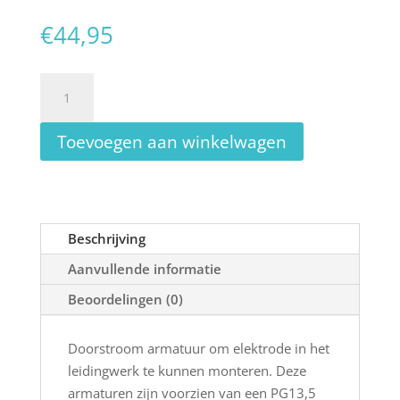
€
44,95
Doorstroom
armatuur
63mm,
Toevoegen aan winkelwagen
45
graden
aantal
Beschrijving
Aanvullende informatie
Beoordelingen (0)
Doorstroom armatuur om elektrode in het
leidingwerk te kunnen monteren. Deze
armaturen zijn voorzien van een PG13,5