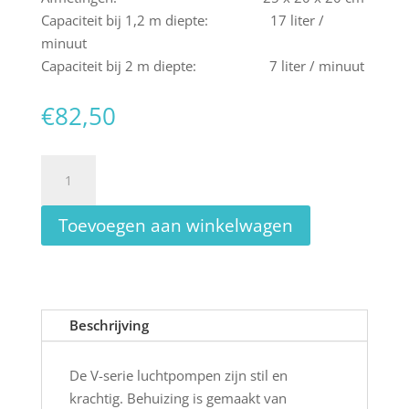
Capaciteit bij 1,2 m diepte: 17 liter /
minuut
Capaciteit bij 2 m diepte: 7 liter / minuut
€
82,50
Aquaforte
Hi-
flow
Toevoegen aan winkelwagen
V-
30
aantal
Beschrijving
De V-serie luchtpompen zijn stil en
krachtig. Behuizing is gemaakt van