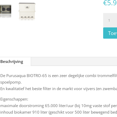
€
5.
Purusa
BIOTRO
65
Toe
combi
trommel
aantal
Beschrijving
De Purusaqua BIOTRO-65 is een zeer degelijke combi trommelfilte
spoelpomp.
En kwalitatief het beste filter in de markt voor vijvers (en zwemb
Eigenschappen:
maximale doorstroming 65.000 liter/uur (bij 10mg vaste stof per 
inhoud biokamer 910 liter (geschikt voor 500 liter bewegend bed 