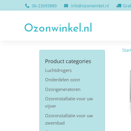
06-23093889
info@ozonwinkel.nl
Grat
Ozonwinkel.nl
Star
Product categories
Luchtdrogers
Onderdelen ozon
Ozongeneratoren
Ozoninstallatie voor uw
vijver
Ozoninstallatie voor uw
zwembad