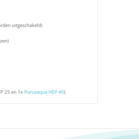
orden uitgeschakeld)
pen)
EP 25 en 1x
Purusaqua HEP 40
)