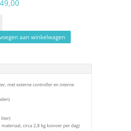
949,00
qua
-
voegen aan winkelwagen
filter
r, met externe controller en interne
aden)
liter)
materiaal, circa 2,8 kg koivoer per dag)