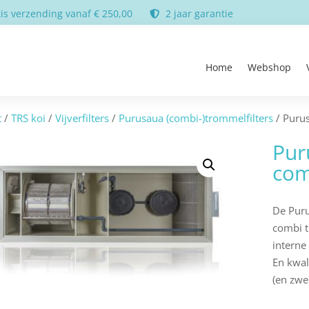
is verzending vanaf € 250,00
2 jaar garantie
Home
Webshop
t
/
TRS koi
/
Vijverfilters
/
Purusaua (combi-)trommelfilters
/ Puru
Pur
com
De Puru
combi t
interne
En kwali
(en zw